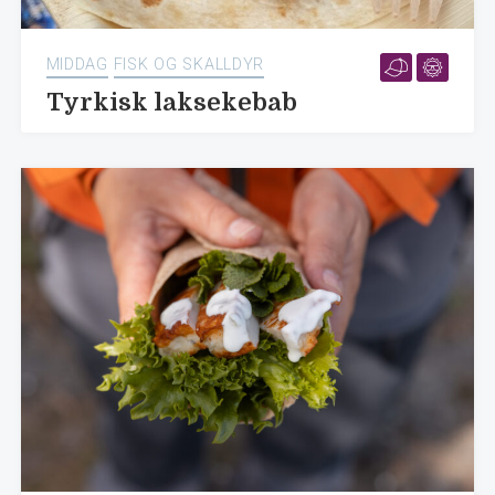
MIDDAG
FISK OG SKALLDYR
Tyrkisk laksekebab