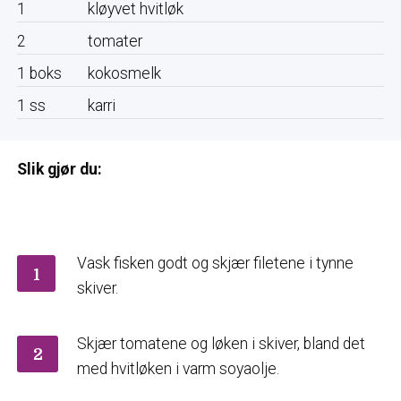
1
kløyvet hvitløk
2
tomater
1
boks
kokosmelk
1
ss
karri
Slik gjør du:
Vask fisken godt og skjær filetene i tynne
1
skiver.
Skjær tomatene og løken i skiver, bland det
2
med hvitløken i varm soyaolje.